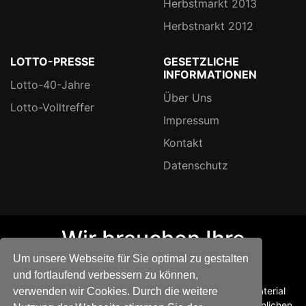
Herbstmarkt 2013
Herbstnarkt 2012
LOTTO-PRESSE
GESETZLICHE
INFORMATIONEN
Lotto-40-Jahre
Über Uns
Lotto-Volltreffer
Impressum
Kontakt
Datenschutz
Wir brauchen Ihre
Zustimmung!
Um unsere Webseite für Sie optimal zu gestalten
und fortlaufend verbessern zu können,
Diese Webseite verwendet Google Maps um Kartenmaterial
verwenden wir Cookies. Durch die weitere
einzubinden. Bitte beachten Sie dass hierbei Ihre persönlichen